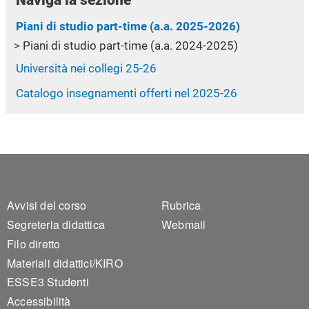
Naviga la sezione
Piani di studio part-time (a.a. 2025-2026)
Piani di studio part-time (a.a. 2024-2025)
Università nei collegi 25-26
Catalogo insegnamenti offerti nel 2025-26
Footer 1
Footer 2
Avvisi del corso
Rubrica
Segreteria didattica
Webmail
Filo diretto
Materiali didattici/KIRO
ESSE3 Studenti
Accessibilità